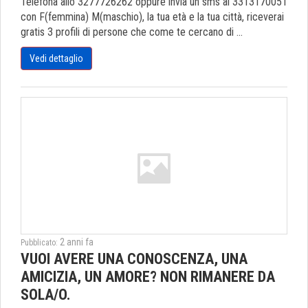
Telefona allo 3277726262 oppure invia un sms al 3313170051
con F(femmina) M(maschio), la tua età e la tua città, riceverai
gratis 3 profili di persone che come te cercano di ...
Vedi dettaglio
2 anni fa
Pubblicato:
VUOI AVERE UNA CONOSCENZA, UNA
AMICIZIA, UN AMORE? NON RIMANERE DA
SOLA/O.