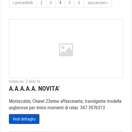
«
precedenti
2
3
4
5
6
successivi
»
2 anni fa
Pubblicato:
A.A.A.A.A. NOVITA'
Montecatini, Chanel 23enne affascinante, travolgente modella
ungherese per intesi momenti di relax. 347 3976313
Vedi dettaglio