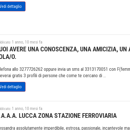
Vedi dettaglio
1 anno, 10 mesi fa
blicato:
UOI AVERE UNA CONOSCENZA, UNA AMICIZIA, UN
OLA/O.
lefona allo 3277726262 oppure invia un sms al 3313170051 con F(femmina
ceverai gratis 3 profili di persone che come te cercano di ...
Vedi dettaglio
1 anno, 10 mesi fa
blicato:
.A.A.A. LUCCA ZONA STAZIONE FERROVIARIA
essandra assolutamente imperdibile, estrosa, passionale, incantevole mass