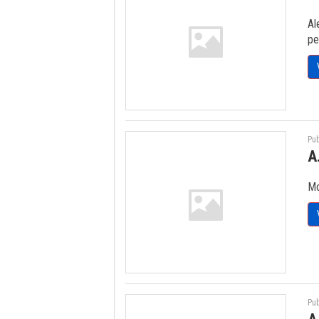
Al
pe
Pub
A
Mo
Pub