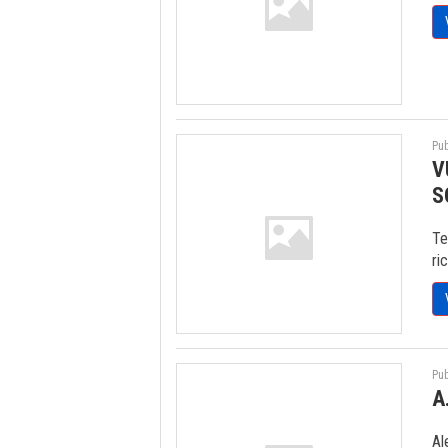
Pub
V
S
Te
ri
Pub
A
Al