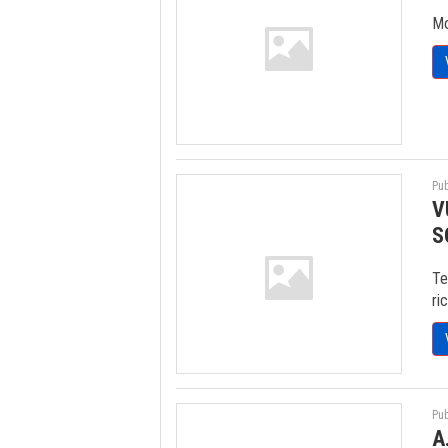
Mo
Pub
V
S
Te
ri
Pub
A