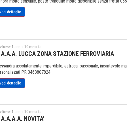
gnora molto sensuale, posto tranquillo molto disponibile senza fretta 05
Vedi dettaglio
1 anno, 10 mesi fa
blicato:
.A.A.A. LUCCA ZONA STAZIONE FERROVIARIA
essandra assolutamente imperdibile, estrosa, passionale, incantevole mass
rsonalizzati PR 3463807824
Vedi dettaglio
1 anno, 10 mesi fa
blicato:
.A.A.A.A. NOVITA'