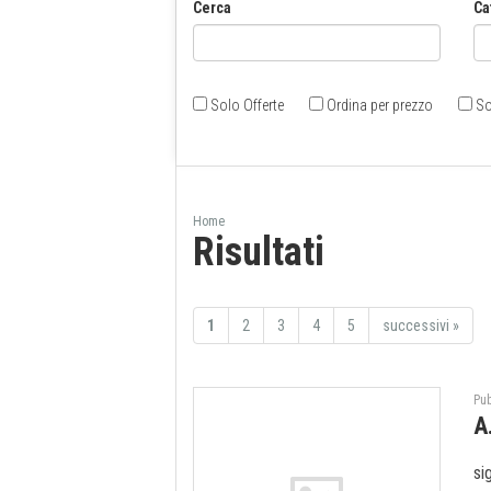
Cerca
Ca
Solo Offerte
Ordina per prezzo
So
Home
Risultati
1
2
3
4
5
successivi
»
Pub
A
si