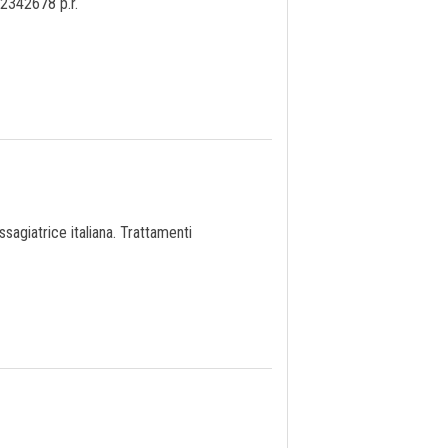
52342678 p.r.
agiatrice italiana. Trattamenti