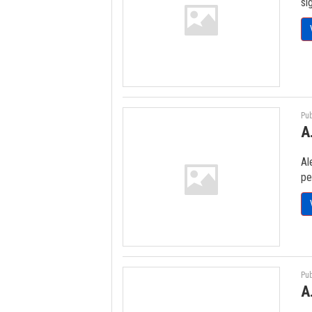
si
Pub
A
Al
pe
Pub
A