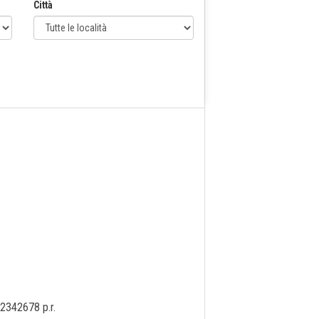
Città
52342678 p.r.