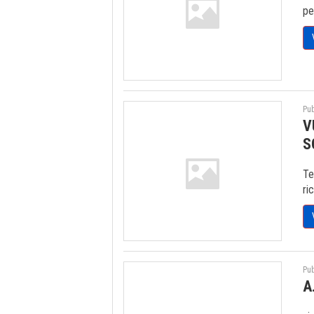
pe
Pub
V
S
Te
ri
Pub
A