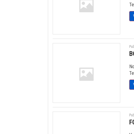
Te
Pub
B
No
Te
Pub
F