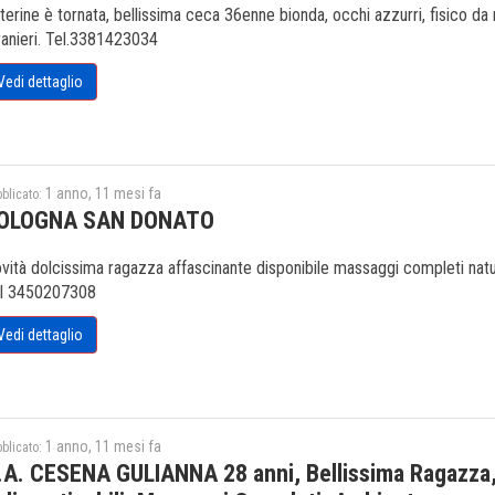
terine è tornata, bellissima ceca 36enne bionda, occhi azzurri, fisico da
ranieri. Tel.3381423034
Vedi dettaglio
1 anno, 11 mesi fa
blicato:
OLOGNA SAN DONATO
vità dolcissima ragazza affascinante disponibile massaggi completi natura
l 3450207308
Vedi dettaglio
1 anno, 11 mesi fa
blicato:
.A. CESENA GULIANNA 28 anni, Bellissima Ragazza,