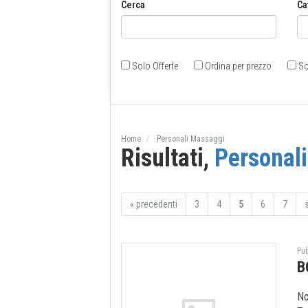
Cerca
Ca
Solo Offerte
Ordina per prezzo
So
Home
Personali Massaggi
Risultati,
Personal
«
precedenti
3
4
5
6
7
Pub
B
No