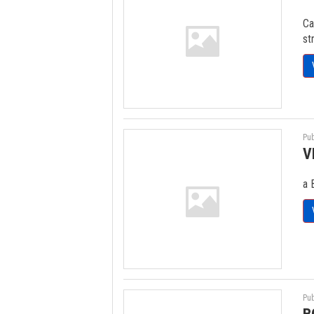
Ca
st
Pub
V
a 
Pub