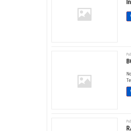
I
Pub
B
No
Te
Pub
R