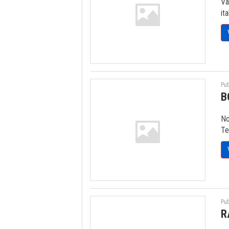
Va
it
Pub
B
No
Te
Pub
R