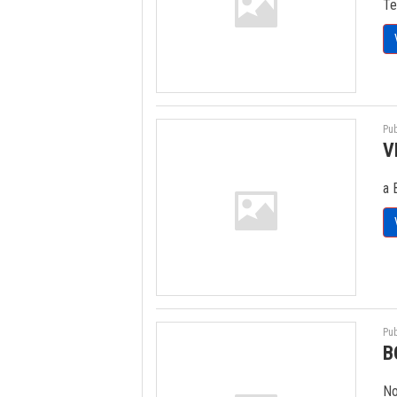
Te
Pub
V
a 
Pub
B
No