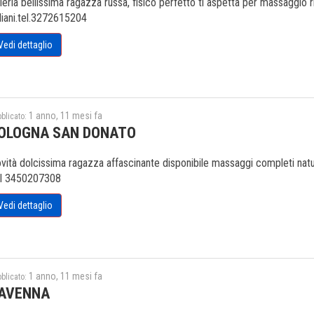
leria bellissima ragazza russa, fisico perfetto ti aspetta per massaggio r
aliani.tel.3272615204
Vedi dettaglio
1 anno, 11 mesi fa
blicato:
OLOGNA SAN DONATO
vità dolcissima ragazza affascinante disponibile massaggi completi natura
l 3450207308
Vedi dettaglio
1 anno, 11 mesi fa
blicato:
AVENNA