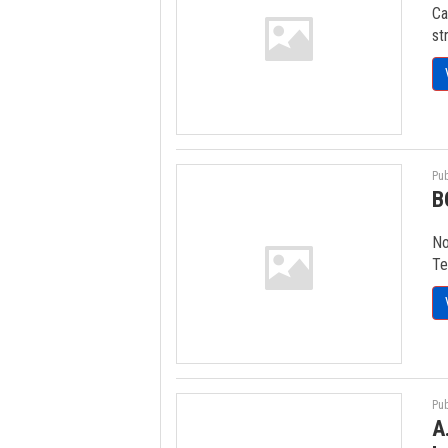
Ca
st
Pub
B
No
Te
Pub
A