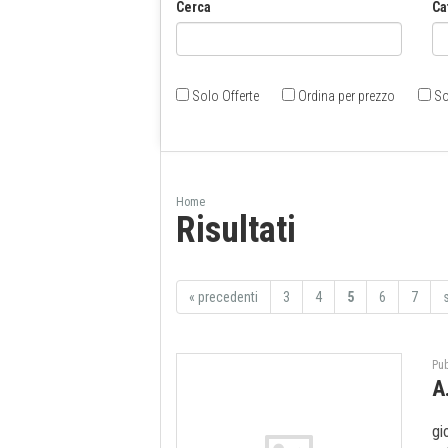
Cerca
Ca
Solo Offerte
Ordina per prezzo
So
Home
Risultati
«
precedenti
3
4
5
6
7
Pub
A
gi