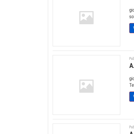
gi
so
Pub
A
gi
Te
Pub