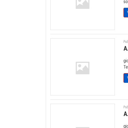
so
Pub
A
gi
Te
Pub
A
gi