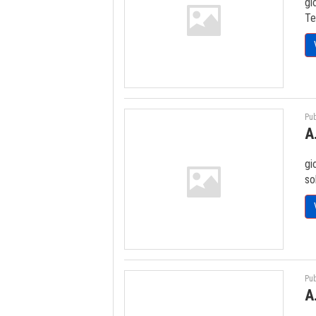
gi
Te
Pub
A
gi
so
Pub
A