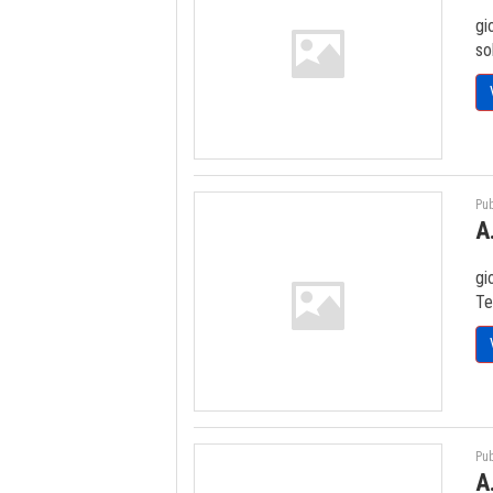
gi
so
Pub
A
gi
Te
Pub
A