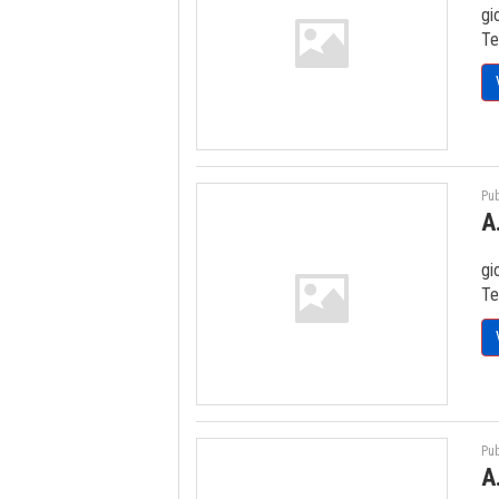
gi
Te
Pub
A
gi
Te
Pub
A