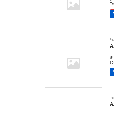
Te
Pub
A
gi
so
Pub
A