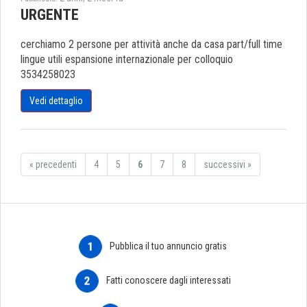
URGENTE
cerchiamo 2 persone per attività anche da casa part/full time
lingue utili espansione internazionale per colloquio
3534258023
Vedi dettaglio
«
precedenti
4
5
6
7
8
successivi
»
1
Pubblica il tuo annuncio gratis
2
Fatti conoscere dagli interessati