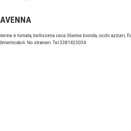
RAVENNA
terine è tornata, bellissima ceca 36enne bionda, occhi azzurri, 
dimenticabili. No stranieri. Tel.3381423034