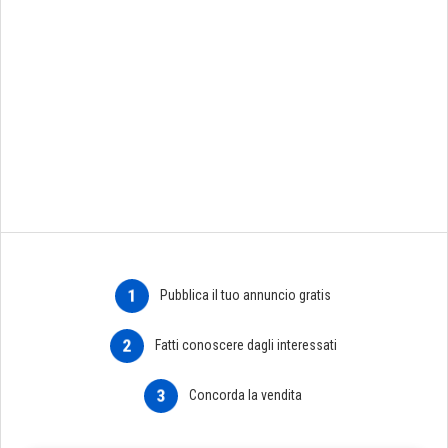
1
Pubblica il tuo annuncio gratis
2
Fatti conoscere dagli interessati
3
Concorda la vendita