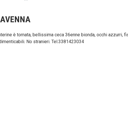
RAVENNA
terine è tornata, bellissima ceca 36enne bionda, occhi azzurri, 
dimenticabili. No stranieri. Tel.3381423034