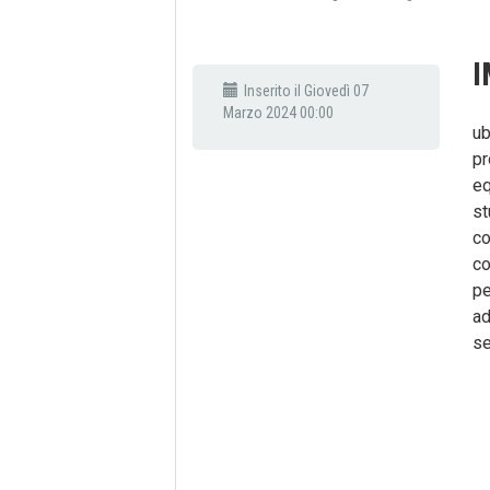
I
Inserito il Giovedì 07
Marzo 2024 00:00
ub
pr
eq
st
co
co
pe
ad
se