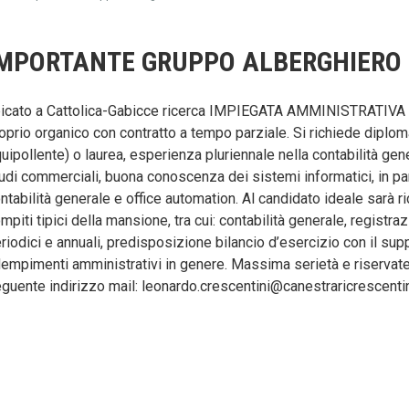
MPORTANTE GRUPPO ALBERGHIERO
icato a Cattolica-Gabicce ricerca IMPIEGATA AMMINISTRATIVA d
oprio organico con contratto a tempo parziale. Si richiede diploma
uipollente) o laurea, esperienza pluriennale nella contabilità gen
udi commerciali, buona conoscenza dei sistemi informatici, in pa
ntabilità generale e office automation. Al candidato ideale sarà ri
mpiti tipici della mansione, tra cui: contabilità generale, registra
riodici e annuali, predisposizione bilancio d’esercizio con il sup
empimenti amministrativi in genere. Massima serietà e riservatez
guente indirizzo mail:
leonardo.crescentini@canestraricrescentini