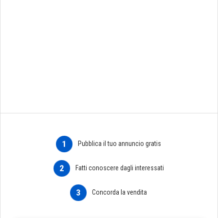
1
Pubblica il tuo annuncio gratis
2
Fatti conoscere dagli interessati
3
Concorda la vendita